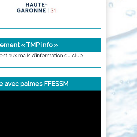
ement « TMP info »
t aux mails d'information du club
e avec palmes FFESSM