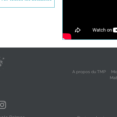
Navigation
principale
A propos du TMP
Mic
Mat