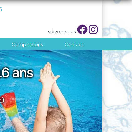
s
suivez-nous
Compétitions
Contact
6 ans
d)