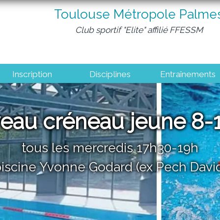
Toulouse Métropole Palme
Club sportif "Elite" affilié FFESSM
Inscription
Disciplines
Entraînements
eau créneau jeune 8-1
tous les mercredis 17h30-19h
iscine Yvonne Godard (ex Pech Davi