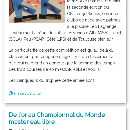
Métropole Palme a organisé
la seconde édition du
Challenge Kichev, son inter-
clubs de nage avec palmes,
à la piscine Léo Lagrange.
L'évènement a réuni des athlètes venus d'Albi (ASA), Lunel
(SCLA), Pau (PSAP), Sète (LPS) et de Toulouse bien sûr.
La particularité de cette compétition est qu'au delà du
classement par catégorie d'âge, il y a un classement à
part qui ne prend en compte que la somme des temps
des trois courses de 50 m (50AP, 50BI et 50SF).
Les vainqueurs du trophée cette année sont
En savoir plus
sur
Challenge
Kichev
édition
De l'or au Championnat du Monde
2025
master eau libre