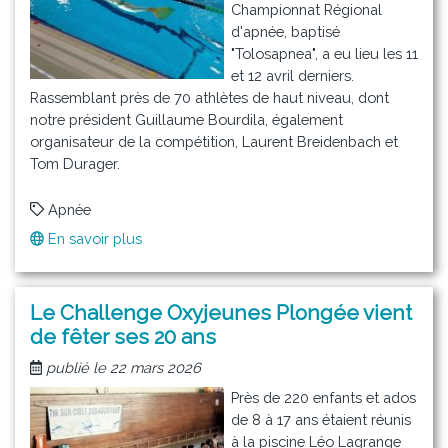
Championnat Régional
d'apnée, baptisé
"Tolosapnea", a eu lieu les 11
et 12 avril derniers.
Rassemblant près de 70 athlètes de haut niveau, dont
notre président Guillaume Bourdila, également
organisateur de la compétition, Laurent Breidenbach et
Tom Durager.
Apnée
En savoir plus
sur
Tolosapnea,
première
édition
Le Challenge Oxyjeunes Plongée vient
!
de fêter ses 20 ans
publié le 22 mars 2026
Près de 220 enfants et ados
de 8 à 17 ans étaient réunis
à la piscine Léo Lagrange