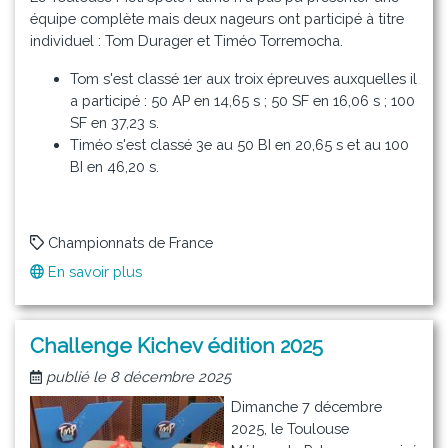
équipe complète mais deux nageurs ont participé à titre
ans
individuel : Tom Durager et Timéo Torremocha.
Tom s'est classé 1er aux troix épreuves auxquelles il
a participé : 50 AP en 14,65 s ; 50 SF en 16,06 s ; 100
SF en 37,23 s.
Timéo s'est classé 3e au 50 BI en 20,65 s et au 100
BI en 46,20 s.
Championnats de France
En savoir plus
sur
Championnat
de
France
Challenge Kichev édition 2025
des
publié le 8 décembre 2025
Clubs
Dimanche 7 décembre
2025, le Toulouse