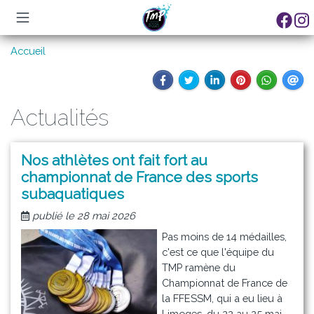
Aller
Fil
Accueil
au
d'Ariane
contenu
principal
Actualités
Nos athlètes ont fait fort au
championnat de France des sports
subaquatiques
publié le 28 mai 2026
Pas moins de 14 médailles,
c'est ce que l'équipe du
TMP ramène du
Championnat de France de
la FFESSM, qui a eu lieu à
Limoges, du 22 au 25 mai.