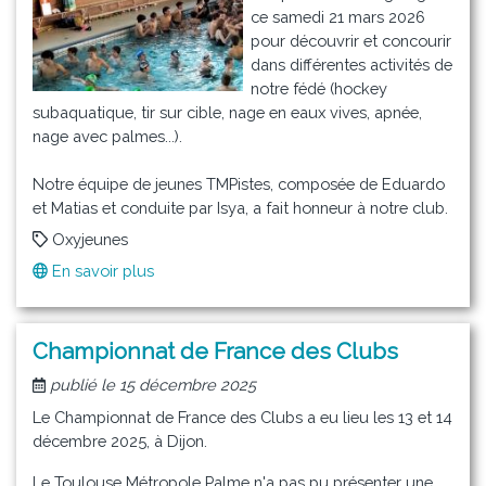
ce samedi 21 mars 2026
pour découvrir et concourir
dans différentes activités de
notre fédé (hockey
subaquatique, tir sur cible, nage en eaux vives, apnée,
nage avec palmes...).
Notre équipe de jeunes TMPistes, composée de Eduardo
et Matias et conduite par Isya, a fait honneur à notre club.
Oxyjeunes
En savoir plus
sur
Le
Challenge
Oxyjeunes
Championnat de France des Clubs
Plongée
publié le 15 décembre 2025
vient
de
Le Championnat de France des Clubs a eu lieu les 13 et 14
fêter
décembre 2025, à Dijon.
ses
Le Toulouse Métropole Palme n'a pas pu présenter une
20