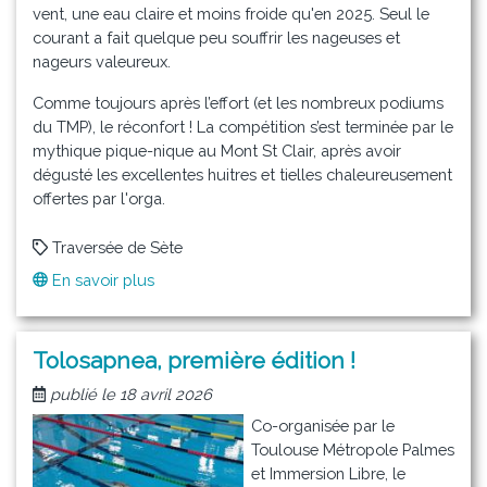
vent, une eau claire et moins froide qu'en 2025. Seul le
courant a fait quelque peu souffrir les nageuses et
nageurs valeureux.
Comme toujours après l’effort (et les nombreux podiums
du TMP), le réconfort ! La compétition s’est terminée par le
mythique pique-nique au Mont St Clair, après avoir
dégusté les excellentes huitres et tielles chaleureusement
offertes par l'orga.
Traversée de Sète
En savoir plus
sur
La
traversée
de
Tolosapnea, première édition !
Sète
publié le 18 avril 2026
du
26
Co-organisée par le
avril
Toulouse Métropole Palmes
2026
et Immersion Libre, le