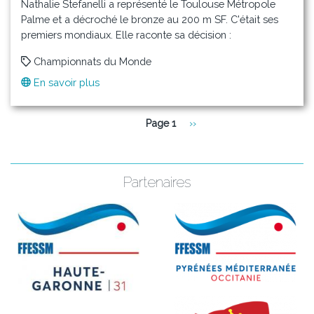
Nathalie Stefanelli a représenté le Toulouse Métropole
Palme et a décroché le bronze au 200 m SF. C'était ses
premiers mondiaux. Elle raconte sa décision :
Championnats du Monde
En savoir plus
sur
Une
nageuse
Pagination
Page 1
Page
››
du
suivante
TMP
au
Championnat
Partenaires
du
Monde
master
piscine