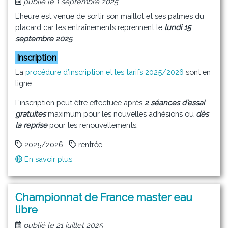
publié le 1 septembre 2025
Monde
master
L’heure est venue de sortir son maillot et ses palmes du
eau
placard car les entraînements reprennent le
lundi 15
libre
septembre 2025
.
Inscription
La
procédure d’inscription et les tarifs 2025/2026
sont en
ligne.
L’inscription peut être effectuée après
2 séances d’essai
gratuites
maximum pour les nouvelles adhésions ou
dès
la reprise
pour les renouvellements.
2025/2026
rentrée
En savoir plus
sur
Rentrée
2025/2026
:
Championnat de France master eau
Reprise
libre
des
publié le 21 juillet 2025
entraînements