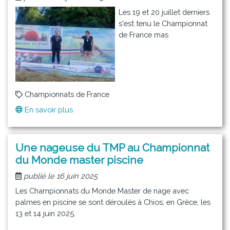
le
Les 19 et 20 juillet derniers
15
s'est tenu le Championnat
septembre
de France mas
2025
Championnats de France
En savoir plus
sur
Championnat
de
France
Une nageuse du TMP au Championnat
master
du Monde master piscine
eau
publié le 16 juin 2025
libre
Les Championnats du Monde Master de nage avec
palmes en piscine se sont déroulés à Chios, en Grèce, les
13 et 14 juin 2025.