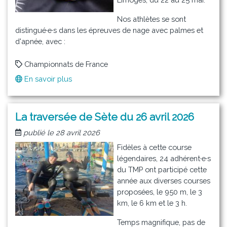
Nos athlètes se sont
distingué·e·s dans les épreuves de nage avec palmes et
d'apnée, avec :
Championnats de France
En savoir plus
sur
Nos
athlètes
ont
La traversée de Sète du 26 avril 2026
fait
publié le 28 avril 2026
fort
au
Fidèles à cette course
championnat
légendaires, 24 adhérent·e·s
de
du TMP ont participé cette
France
année aux diverses courses
des
proposées, le 950 m, le 3
sports
km, le 6 km et le 3 h.
subaquatiques
Temps magnifique, pas de