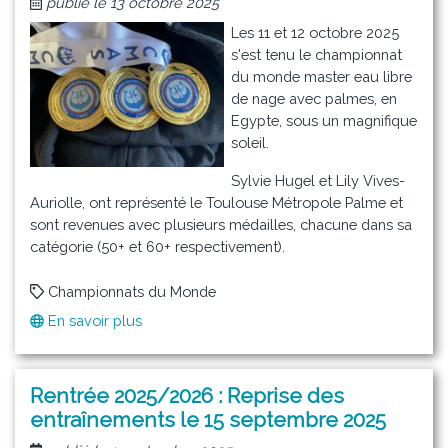
publié le 13 octobre 2025
Les 11 et 12 octobre 2025
s'est tenu le championnat
du monde master eau libre
de nage avec palmes, en
Egypte, sous un magnifique
soleil.
Sylvie Hugel et Lily Vives-
Auriolle, ont représenté le Toulouse Métropole Palme et
sont revenues avec plusieurs médailles, chacune dans sa
catégorie (50+ et 60+ respectivement).
Championnats du Monde
En savoir plus
sur
De
l'or
au
Rentrée 2025/2026 : Reprise des
Championnat
entraînements le 15 septembre 2025
du