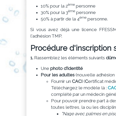
ème
10% pour la 2
personne
ème
30% pour la 3
personne
ème
50% à partir de la 4
personne.
Si vous avez déjà une licence FFESSM
l'adhésion TMP.
Procédure d'inscription
1.
Rassemblez les éléments suivants
dûme
Une
photo d'identité
Pour les adultes
(nouvelle adhésion
Fournir un
CACI
(
C
ertificat médi
Téléchargez le modèle là :
CAC
complété par un médecin génér
Pour pouvoir prendre part à de
toutes lettres, la ou les discip
"Nage avec palmes en pisc