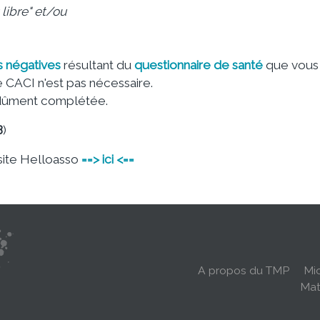
libre" et/ou
s négatives
résultant du
questionnaire de santé
que vous
 CACI n'est pas nécessaire.
ûment complétée.
B
)
 site Helloasso
==> ici <==
Navigation
principale
A propos du TMP
Mic
Mat