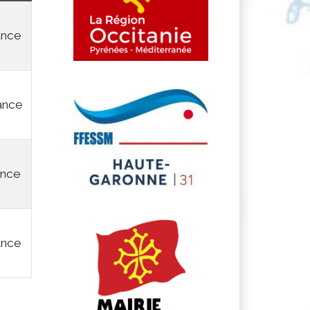
ance
ance
ance
ance