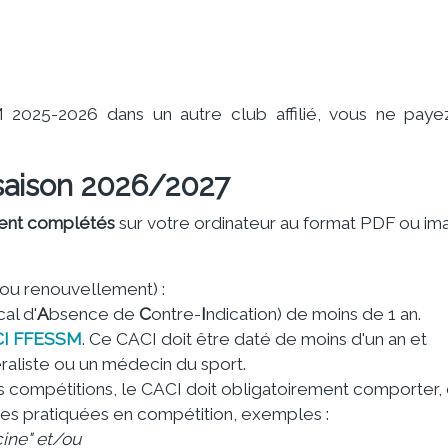
 2025-2026 dans un autre club affilié, vous ne pay
 saison 2026/2027
nt complétés
sur votre ordinateur au format PDF ou ima
 ou renouvellement) :
cal d'
A
bsence de
C
ontre-
I
ndication) de moins de 1 an.
I FFESSM
. Ce CACI doit être daté de moins d'un an et
aliste ou un médecin du sport.
s compétitions, le CACI doit obligatoirement comporter,
lines pratiquées en compétition, exemples :
ine" et/ou