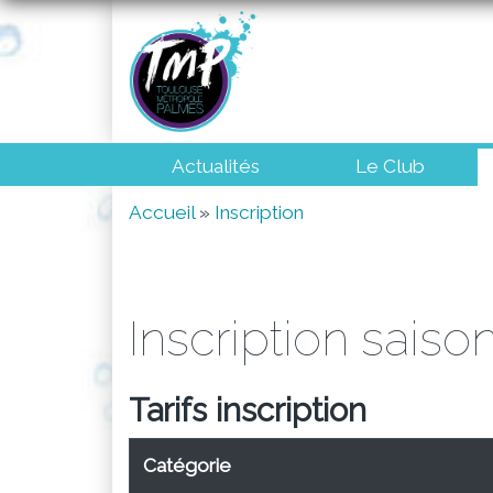
Aller
au
contenu
principal
Navigation
Actualités
Le Club
principale
Fil
Accueil
Inscription
d'Ariane
Inscription sais
Tarifs inscription
Catégorie