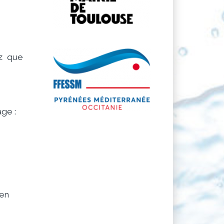
ez que
ge :
 en