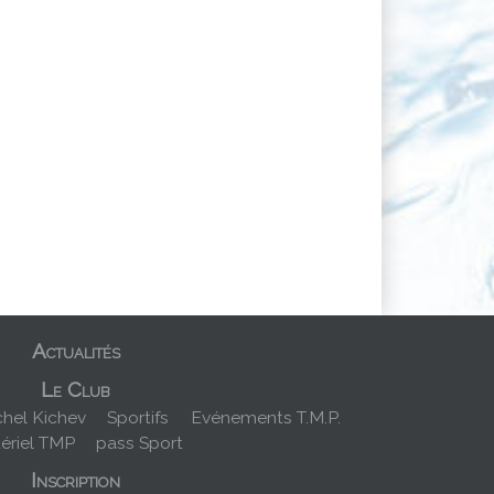
Actualités
Le Club
hel Kichev
Sportifs
Evénements T.M.P.
ériel TMP
pass Sport
Inscription