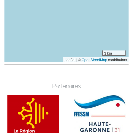
3 km
Leaflet | ©
OpenStreetMap
contributors
Partenaires