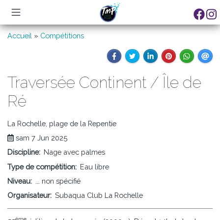
Aller
Fil
Accueil
Compétitions
au
d'Ariane
contenu
principal
Traversée Continent / Île de
Ré
La Rochelle, plage de la Repentie
sam 7 Jun 2025
Discipline
Nage avec palmes
Type de compétition
Eau libre
Niveau
... non spécifié
Organisateur
Subaqua Club La Rochelle
ème